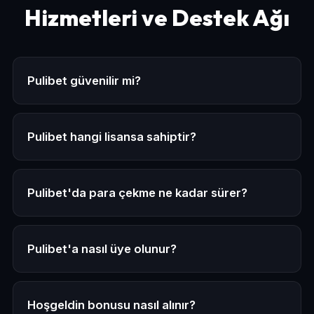
Hizmetleri ve Destek Ağı
Pulibet güvenilir mi?
Evet, Pulibet uluslararası Curaçao eGaming lisansına
sahip, güçlü SSL şifreleme kullanan ve milyonlarca
kullanıcıya kesintisiz hizmet veren güvenilir bir bahis
Pulibet hangi lisansa sahiptir?
platformudur. Platform, bağımsız denetim kuruluşları
Pulibet, Curaçao eGaming otoritesi tarafından verilen
tarafından düzenli olarak incelenmektedir.
uluslararası çevrimiçi bahis lisansı ile faaliyet
göstermektedir. Bu lisans kapsamında platform; adil
Pulibet'da para çekme ne kadar sürer?
oyun, güvenli ödeme altyapısı ve kişisel verilerin
Pulibet'da para çekme işlemleri genellikle 15 dakika ile
korunması standartlarını karşılamak zorundadır.
24 saat arasında tamamlanmaktadır. Papara ve kripto
para transferleri en hızlı yöntemlerdir. Banka havalesi
Pulibet'a nasıl üye olunur?
işlemleri ise bankaya göre 1-3 iş günü sürebilir.
Pulibet'a üye olmak çok basittir: Güncel siteye girin,
"Üye Ol" butonuna tıklayın, kişisel bilgilerinizi doldurun,
e-posta veya SMS ile hesabınızı doğrulayın. Tüm
Hoşgeldin bonusu nasıl alınır?