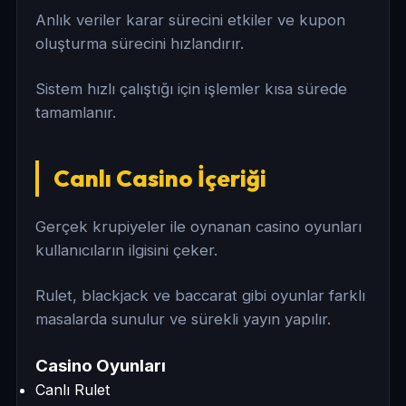
Anlık veriler karar sürecini etkiler ve kupon
oluşturma sürecini hızlandırır.
Sistem hızlı çalıştığı için işlemler kısa sürede
tamamlanır.
Canlı Casino İçeriği
Gerçek krupiyeler ile oynanan casino oyunları
kullanıcıların ilgisini çeker.
Rulet, blackjack ve baccarat gibi oyunlar farklı
masalarda sunulur ve sürekli yayın yapılır.
Casino Oyunları
Canlı Rulet