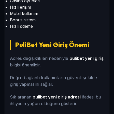
Casino oyunları
Hızlı erişim
Mobil kullanım
Bonus sistemi
Hızlı ödeme
PuliBet Yeni Giriş Önemi
Adres değişiklikleri nedeniyle
pulibet yeni giriş
bilgisi önemlidir.
Doğru bağlantı kullanıcıların güvenli şekilde
giriş yapmasını sağlar.
Sık aranan
pulibet yeni giriş adresi
ifadesi bu
ihtiyacın yoğun olduğunu gösterir.