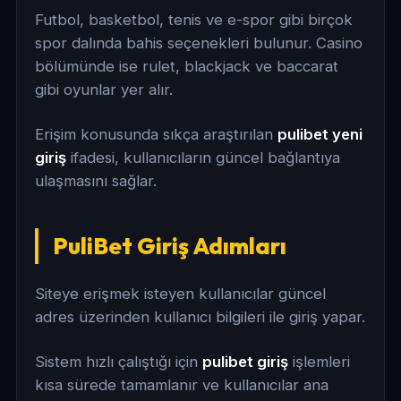
Futbol, basketbol, tenis ve e-spor gibi birçok
spor dalında bahis seçenekleri bulunur. Casino
bölümünde ise rulet, blackjack ve baccarat
gibi oyunlar yer alır.
Erişim konusunda sıkça araştırılan
pulibet yeni
giriş
ifadesi, kullanıcıların güncel bağlantıya
ulaşmasını sağlar.
PuliBet Giriş Adımları
Siteye erişmek isteyen kullanıcılar güncel
adres üzerinden kullanıcı bilgileri ile giriş yapar.
Sistem hızlı çalıştığı için
pulibet giriş
işlemleri
kısa sürede tamamlanır ve kullanıcılar ana