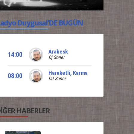
adyo Duygusal’DE BUGÜN
Arabesk
14:00
Dj Soner
Haraketli, Karma
08:00
DJ Soner
İĞER HABERLER