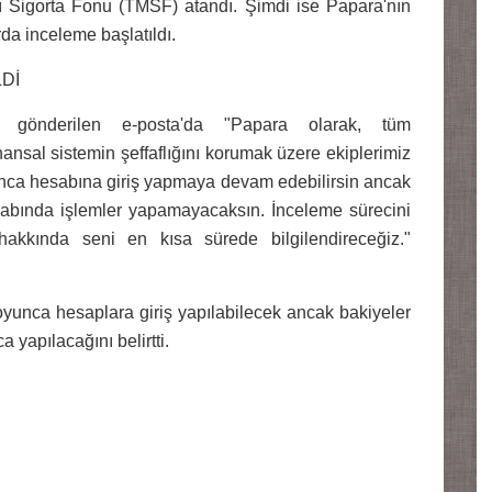
 Sigorta Fonu (TMSF) atandı. Şimdi ise Papara'nın
rda inceleme başlatıldı.
Dİ
ya gönderilen e-posta'da "Papara olarak, tüm
nansal sistemin şeffaflığını korumak üzere ekiplerimiz
yunca hesabına giriş yapmaya devam edebilirsin ancak
sabında işlemler yapamayacaksın. İnceleme sürecini
hakkında seni en kısa sürede bilgilendireceğiz."
yunca hesaplara giriş yapılabilecek ancak bakiyeler
 yapılacağını belirtti.