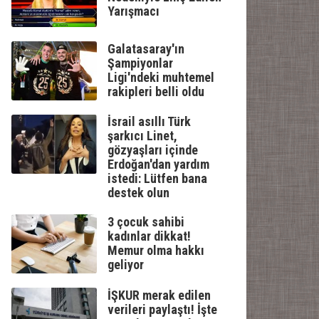
Yarışmacı
Galatasaray'ın
Şampiyonlar
Ligi'ndeki muhtemel
rakipleri belli oldu
İsrail asıllı Türk
şarkıcı Linet,
gözyaşları içinde
Erdoğan'dan yardım
istedi: Lütfen bana
destek olun
3 çocuk sahibi
kadınlar dikkat!
Memur olma hakkı
geliyor
İŞKUR merak edilen
verileri paylaştı! İşte